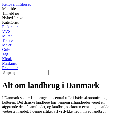
Renoveringshuset
Min side
Tilmeld nu
Nyhedsbreve
Kategorier
Elektriker
VVS
Murer
Tømrer
Maler
Gulv
Tag
Kloak
Maskiner
Produkter
Alt om landbrug i Danmark
I Danmark spiller landbruget en central rolle i både økonomien og
kulturen. Det danske landbrug har gennem århundreder været en
afgørende del af samfundet, og landbrugssektoren er stadig en af de
vigtigste i landet. I denne artikel vil vi dykke ned i, hvad landbrug