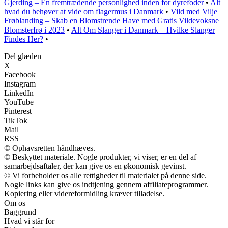
Gjerding – En fremtrædende personlighed inden for dyrefoder
•
Alt
hvad du behøver at vide om flagermus i Danmark
•
Vild med Vilje
Frøblanding – Skab en Blomstrende Have med Gratis Vildevoksne
Blomsterfrø i 2023
•
Alt Om Slanger i Danmark – Hvilke Slanger
Findes Her?
•
Del glæden
X
Facebook
Instagram
LinkedIn
YouTube
Pinterest
TikTok
Mail
RSS
© Ophavsretten håndhæves.
© Beskyttet materiale. Nogle produkter, vi viser, er en del af
samarbejdsaftaler, der kan give os en økonomisk gevinst.
© Vi forbeholder os alle rettigheder til materialet på denne side.
Nogle links kan give os indtjening gennem affiliateprogrammer.
Kopiering eller videreformidling kræver tilladelse.
Om os
Baggrund
Hvad vi står for