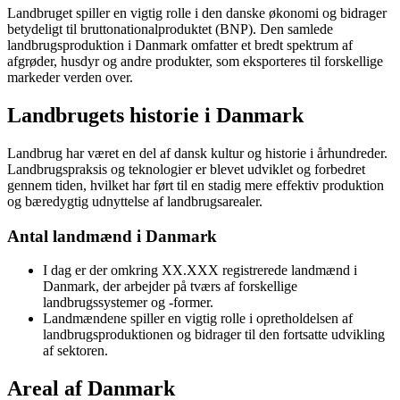
Landbruget spiller en vigtig rolle i den danske økonomi og bidrager
betydeligt til bruttonationalproduktet (BNP). Den samlede
landbrugsproduktion i Danmark omfatter et bredt spektrum af
afgrøder, husdyr og andre produkter, som eksporteres til forskellige
markeder verden over.
Landbrugets historie i Danmark
Landbrug har været en del af dansk kultur og historie i århundreder.
Landbrugspraksis og teknologier er blevet udviklet og forbedret
gennem tiden, hvilket har ført til en stadig mere effektiv produktion
og bæredygtig udnyttelse af landbrugsarealer.
Antal landmænd i Danmark
I dag er der omkring XX.XXX registrerede landmænd i
Danmark, der arbejder på tværs af forskellige
landbrugssystemer og -former.
Landmændene spiller en vigtig rolle i opretholdelsen af
landbrugsproduktionen og bidrager til den fortsatte udvikling
af sektoren.
Areal af Danmark