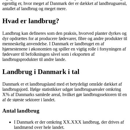
egentlig er, hvor meget af Danmark der er dækket af landbrugsareal,
antallet af landbrug og meget mere.
Hvad er landbrug?
Landbrug kan defineres som den praksis, hvorved planter dyrkes og
dyr opdrættes for at producere fødevarer, fibre og andre produkter til
menneskelig anvendelse. I Danmark er landbruget en af
hjørnestenene i økonomien og spiller en vigtig rolle i forsyningen af
fødevarer til befolkningen såvel som i eksporten af
landbrugsprodukter til andre lande.
Landbrug i Danmark i tal
Danmark er et landbrugsland med et betydeligt område dækket af
landbrugsjord. Ifølge statistikker udgør landbrugsarealer omkring
X% af Danmarks samlede areal, hvilket gør landbrugssektoren til en
af de største sektorer i landet.
Antal landbrug
I Danmark er der omkring XX.XXX landbrug, der drives af
landmænd over hele landet.