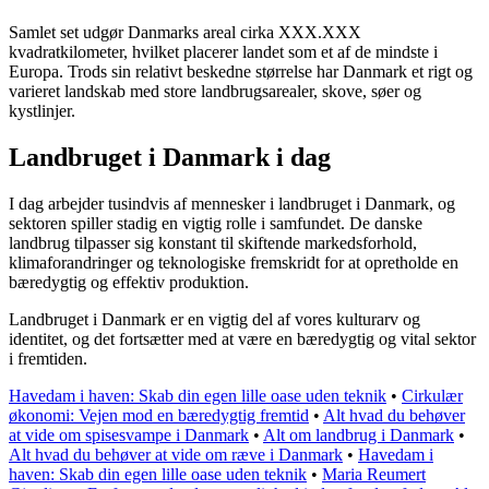
Samlet set udgør Danmarks areal cirka XXX.XXX
kvadratkilometer, hvilket placerer landet som et af de mindste i
Europa. Trods sin relativt beskedne størrelse har Danmark et rigt og
varieret landskab med store landbrugsarealer, skove, søer og
kystlinjer.
Landbruget i Danmark i dag
I dag arbejder tusindvis af mennesker i landbruget i Danmark, og
sektoren spiller stadig en vigtig rolle i samfundet. De danske
landbrug tilpasser sig konstant til skiftende markedsforhold,
klimaforandringer og teknologiske fremskridt for at opretholde en
bæredygtig og effektiv produktion.
Landbruget i Danmark er en vigtig del af vores kulturarv og
identitet, og det fortsætter med at være en bæredygtig og vital sektor
i fremtiden.
Havedam i haven: Skab din egen lille oase uden teknik
•
Cirkulær
økonomi: Vejen mod en bæredygtig fremtid
•
Alt hvad du behøver
at vide om spisesvampe i Danmark
•
Alt om landbrug i Danmark
•
Alt hvad du behøver at vide om ræve i Danmark
•
Havedam i
haven: Skab din egen lille oase uden teknik
•
Maria Reumert